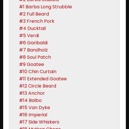
#1 Barba Long Strubble
#2 Full Beard
#3 French Pork
#4 Ducktail
#5 Verdi
#6 Garibaldi
#7 Bandholz
#8 Soul Patch
#9 Goatee
#10 Chin Curtain
#11 Extended Goatee
#12 Circle Beard
#13 Anchor
#14 Balbo
#15 Van Dyke
#16 Imperial
#17 Side Whiskers