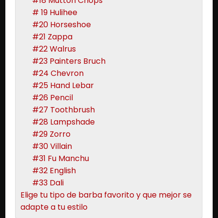
#18 Mutton Chops
# 19 Hulihee
#20 Horseshoe
#21 Zappa
#22 Walrus
#23 Painters Bruch
#24 Chevron
#25 Hand Lebar
#26 Pencil
#27 Toothbrush
#28 Lampshade
#29 Zorro
#30 Villain
#31 Fu Manchu
#32 English
#33 Dali
Elige tu tipo de barba favorito y que mejor se
adapte a tu estilo