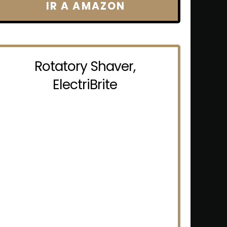
IR A AMAZON
Rotatory Shaver,
ElectriBrite