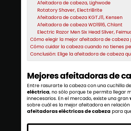
Afeitadora de cabeza, Lighwode
Rotatory Shaver, ElectriBrite
Afeitadora de cabeza KGTJ11, Kensen
Afeitadora de cabeza WD1916, Chlant
Electric Razor Men Six Head Sliver, Feimu
Cómo elegir la mejor afeitadora de cabez
Cómo cuidar la cabeza cuando no tienes pel
Conclusión: Elige la afeitadora de cabeza qu
Mejores afeitadoras de 
Entre rasurarte la cabeza con una cuchilla de
eléctrica
, no sólo porque te permita llegar
innecesarios. En el mercado, existe una gran
sobre cuál es la mejor afeitadora en relación
afeitadoras eléctricas de cabeza
para que