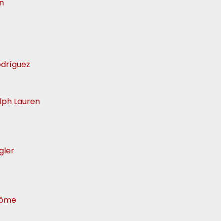
n
odríguez
alph Lauren
gler
ncôme