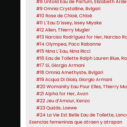
#8 Untold Eau de Parfum, Elizabeth Arde
#9 Omnia Crystalline, Bvlgari
#10 Rose de Chloé, Chloé
#11 L´Eau D´issey, Issey Miyake
#12 Alien, Thierry Mugler
#13 Narciso Rodríguez for Her, Narciso R
#14 Olympea, Paco Rabanne
#15 Nina L´Eau, Nina Ricci
#16 Eau de Toilette Ralph Lauren Blue, R
#17 Sì, Giorgio Armani
#18 Omnia Amethyste, Bvlgari
#19 Acqua Di Gioia, Giorgio Armani
#20 Womanity Eau Pour Elles, Thierry Mu
#21 Alpha for Her, Avon
#22 Jeu d’Amour, Kenzo
#23 Quizás, Loewe
#24 La Vie Est Belle Eau de Toilette, La
Esencias femeninas que atraen y atrapan