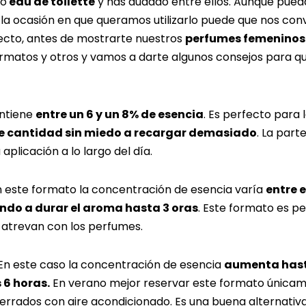
o
eau de toilette
y has dudado entre ellos. Aunque pued
 la ocasión en que queramos utilizarlo puede que nos c
pecto, antes de mostrarte nuestros
perfumes femeninos 
rmatos y otros y vamos a darte algunos consejos para que
ontiene
entre un 6 y un 8% de esencia
. Es perfecto para 
e cantidad sin miedo a recargar demasiado
. La part
aplicación a lo largo del día.
 este formato la concentración de esencia varía
entre e
ndo a durar el aroma hasta 3 oras
. Este formato es p
 atrevan con los perfumes.
n este caso la concentración de esencia
aumenta hast
 6 horas.
En verano mejor reservar este formato únicam
 cerrados con aire acondicionado. Es una buena alternativ