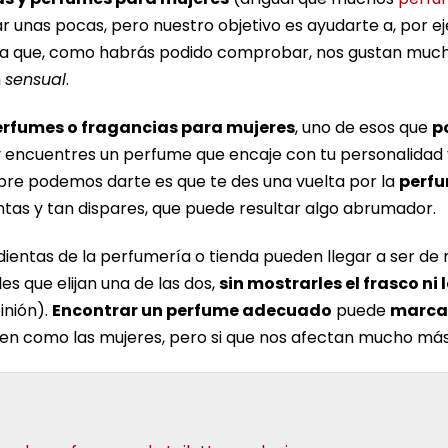
unas pocas, pero nuestro objetivo es ayudarte a, por e
ya que, como habrás podido comprobar, nos gustan much
n
sensual
.
erfumes o fragancias para mujeres
, uno de esos que
p
 y encuentres un perfume que encaje con tu personalidad
empre podemos darte es que te des una vuelta por la
perfu
antas y tan dispares, que puede resultar algo abrumador.
entas de la perfumería o tienda pueden llegar a ser de mu
es que elijan una de las dos,
sin mostrarles el frasco ni
inión).
Encontrar un perfume adecuado
puede
marcar
ien como las mujeres, pero si que nos afectan mucho más