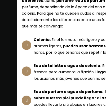
diferentes
, como
perfume
,
eau de parfum
perfume, dependiendo de la época del año o
colonia. Para que no te queden dudas al res
detalladamente las diferencias entre unos fo
que más te convenga:
Colonia:
Es el formato más ligero y c
aromas ligeros,
puedes usar bastant
horas, por lo que tendrás que repetir la 
Eau de toilette o agua de colonia:
En
frescas pero aumenta la fijación,
llega
los usuarios más jóvenes que aún no se
Eau de parfum o agua de perfume:
E
sobre nuestra piel puede llegar a las
puedes llevarlo si trabajas en lugares