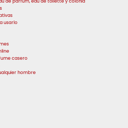
u de parfum, eau de toilette y colonia
s
ativas
a usarlo
umes
line
rfume casero
s
ualquier hombre