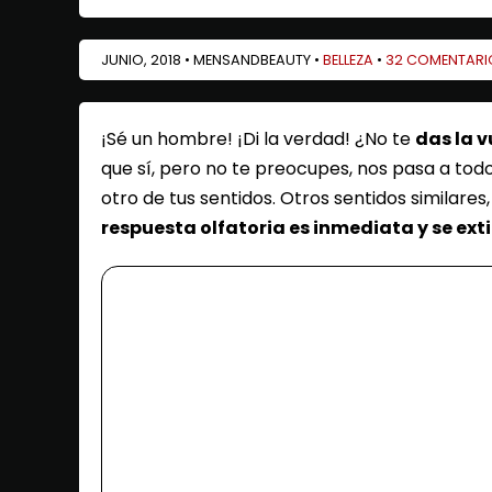
JUNIO, 2018 • MENSANDBEAUTY •
BELLEZA
•
32 COMENTARI
¡Sé un hombre! ¡Di la verdad! ¿No te
das la v
que sí, pero no te preocupes, nos pasa a todos
otro de tus sentidos. Otros sentidos similares
respuesta olfatoria es inmediata y se ex