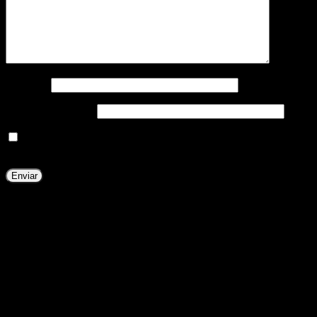
Nombre
*
Correo electrónico
*
Guarda mi nombre, correo electrónico y web en este navegador
para la próxima vez que comente.
También te recomendamos…