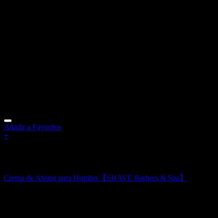
Añadir a Favoritos
+
Sin existencias
Cremas de Afeitar Hombre
Crema de Afeitar para Hombre【SHAVE Barbers & Spa】
12,00
€
Productos relacionados