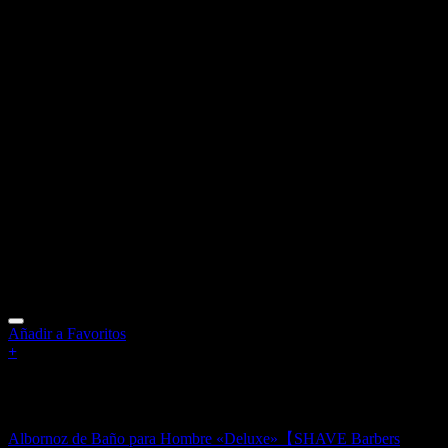
Añadir a Favoritos
+
Sin existencias
Accesorios de Baño para Hombre
Albornoz de Baño para Hombre «Deluxe»【SHAVE Barbers