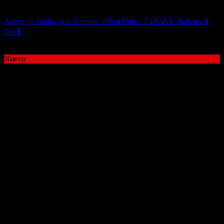
Aceite para Barba
Aceite de Barba para Hombre «Bleu Noir»【SHAVE Barbers &
Spa】
18,00
€
Nuevo