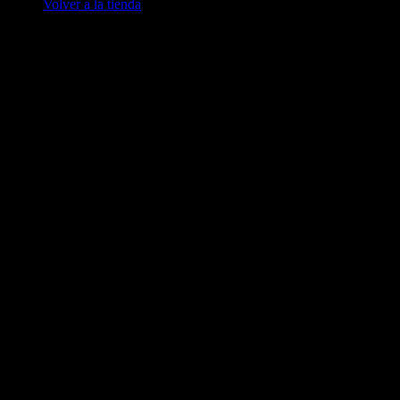
Volver a la tienda
V
A
E
M
P
A