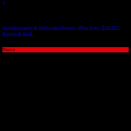
+
Sin existencias
Acondicionadores de Pelo para Hombre
Acondicionador de Barba para Hombre «Bleu Noir»【SHAVE
Barbers & Spa】
12,00
€
Nuevo