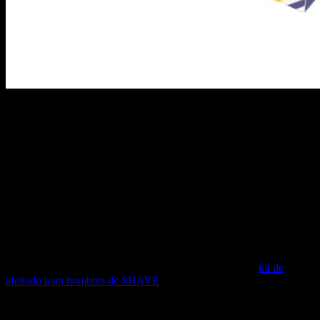
Recambios de Cuchillas de
Afeitar para Hombre【SHAVE
Barbers Spa】
8,00
€
¿Empiezas a notar dificultades durante el afeitado? ¿Sientes que
la
cuchilla de afeitar ya no resbala por tu piel cómo antes
? ¿Has
ido a echar mano de un recambio y te has encontrado el
kit de
afeitado para hombres de SHAVE
vacío? Tranquilo, podrás seguir
utilizando tu maquinilla de afeitar sin problema. Tan solo tendrás
que hacerte con este
estuche de 4 cuchillas de afeitar para
hombre
que te asegurarán seguir disfrutando del arte del afeitado.