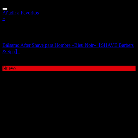
Añadir a Favoritos
+
Sin existencias
Bálsamos de Barba para Hombre
Bálsamo After Shave para Hombre «Bleu Noir»【SHAVE Barbers
& Spa】
12,00
€
Nuevo