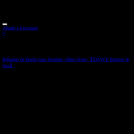
Añadir a Favoritos
+
Sin existencias
Bálsamos de Barba para Hombre
Bálsamo de Barba para Hombre «Bleu Noir»【SHAVE Barbers &
Spa】
12,00
€