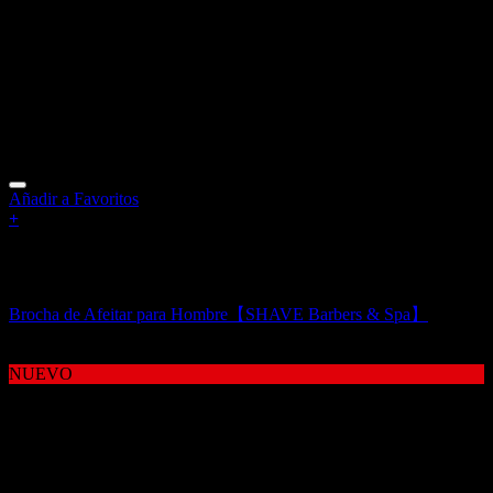
Añadir a Favoritos
+
Sin existencias
Brochas de Afeitar para Hombre
Brocha de Afeitar para Hombre【SHAVE Barbers & Spa】
34,00
€
NUEVO