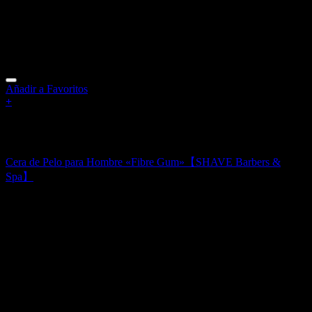
Añadir a Favoritos
+
Sin existencias
Moldeadores Pelo para Hombre
Cera de Pelo para Hombre «Fibre Gum»【SHAVE Barbers &
Spa】
15,00
€