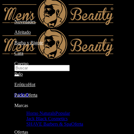
Novedades
Afeitado
Barba y Bigote
Cara
Cuerpo
Buscar
por:
Pelo
Erótico
0,00
€
0
Packs
Carrito
Marcas
Homo Naturals
Jack Black Cosmetics
SHAVE Barbers & Spa
Ofertas