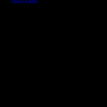
Volver a la tienda
V
A
E
M
P
A