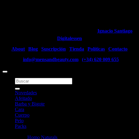
© Copyright
2015-2021
| MensandBeauty ® | Todos los Derechos
Reservados
Diseñado y desarrollado con ❤️ en
Madrid
por
Ignacio Santiago
y
Digitalessen
About
|
Blog
|
Suscripción
|
Tienda
|
Políticas
|
Contacto
info@mensandbeauty.com
|
(+34) 620 009 655
Buscar
por:
Novedades
Afeitado
Barba y Bigote
Cara
Cuerpo
Pelo
Packs
Marcas
Homo Naturals