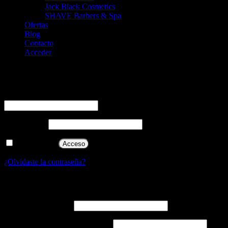
Jack Black Cosmetics
SHAVE Barbers & Spa
Ofertas
Blog
Contacto
Acceder
Acceder
Obligatorio
Nombre de usuario o correo electrónico
*
Obligatorio
Contraseña
*
Recuérdame
Acceso
¿Olvidaste la contraseña?
Registrarse
Obligatorio
Nombre de usuario
*
Obligatorio
Dirección de correo electrónico
*