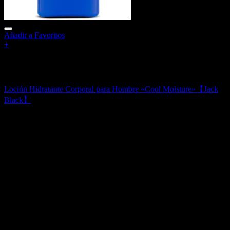
Añadir a Favoritos
+
Sin existencias
Cremas Hidratantes Corporales para Hombre
Loción Hidratante Corporal para Hombre «Cool Moisture»【Jack
Black】
35,00
€
V